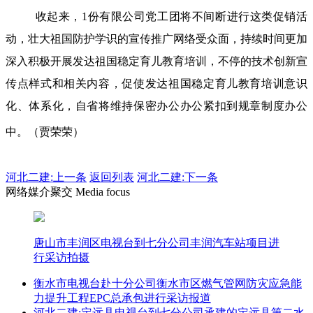
收起来，1份有限公司党工团将不间断进行这类促销活
动，壮大祖国防护学识的宣传推广网络受众面，持续时间更加
深入积极开展发达祖国稳定育儿教育培训，不停的技术创新宣
传点样式和相关内容，促使发达祖国稳定育儿教育培训意识
化、体系化，自省将维持保密办公办公紧扣到规章制度办公
中。（贾荣荣）
河北二建:
上一条
返回列表
河北二建:下一条
网络媒介聚交 Media focus
唐山市丰润区电视台到七分公司丰润汽车站项目进
行采访拍摄
衡水市电视台赴十分公司衡水市区燃气管网防灾应急能
力提升工程EPC总承包进行采访报道
河北二建:定远县电视台到七分公司承建的定远县第二水