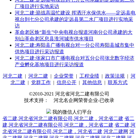
厂项目进行实地采访
河北二建:迎战高温忙建设 挥洒汗水保供水——定远县电
视台到七分公司承建的定远县第二水厂项目进行实地采
访
革命老区焕“新生”中央电视台报道河南分公司承建的大
别山革命老区息县淮河城市供水项目
河北二建:寿阳县广播电视台对一分公司寿阳县城市集中
供热项目进行采访报道
河北二建:张家口市广播电视台对五分公司张北数字经济
产业孵化基地项目进行采访报道
河北二建
|
河北二建
|
企业荣誉
|
工程业绩
|
政策法规
|
河
北二建
|
党群工作
|
信息公开
|
其他信息
|
联系方式
©2010-2021 河北省河北二建有限公司
技术支持： 河北名企网荣誉企业-已收录
我的微信人们平台
省二建,河北省河北二建有限公司,河北二建，河北省二建
省二
建,河北省河北二建有限公司,河北二建，河北省二建
省二建,河
北省河北二建有限公司,河北二建，河北省二建
河北二建网
河
北二建网
河北二建网
河北二建网
河北二建网
河北二建网
河