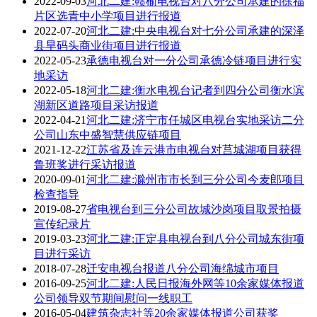
2022-09-03
河北二建:赣榆电视台对八分公司承建的徐福
片区选青中小学项目进行报道
2022-07-20
河北二建:中央电视台对七分公司承建的深泽
县旱码头商业街项目进行报道
2022-05-23
承德电视台对一分公司承德冷链项目进行实
地采访
2022-05-18
河北二建:衡水电视台记者到四分公司衡水滨
湖新区道路项目采访报道
2022-04-21
河北二建:济宁市任城区电视台实地采访二分
公司山东中盛智慧供应链项目
2021-12-22
江苏省及连云港市电视台对莒城湖项目获得
鲁班奖进行采访报道
2020-09-01
河北二建:滁州市市长到三分公司今麦郎项目
检查指导
2019-08-27
省电视台到三分公司故城沙岗项目取景拍摄
宣传纪录片
2019-03-23
河北二建:正定县电视台到八分公司城东街项
目进行采访
2018-07-28
迁安电视台报道八分公司海绵城市项目
2016-09-25
河北二建:人民日报海外网等10余家媒体报道
公司领导双节期间慰问一线职工
2016-05-04
建筑杂志社等20余家媒体报道公司获奖