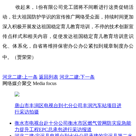
收起来，1份有限公司党工团将不间断进行这类促销活
动，壮大祖国防护学识的宣传推广网络受众面，持续时间更加
深入积极开展发达祖国稳定育儿教育培训，不停的技术创新宣
传点样式和相关内容，促使发达祖国稳定育儿教育培训意识
化、体系化，自省将维持保密办公办公紧扣到规章制度办公
中。（贾荣荣）
河北二建:
上一条
返回列表
河北二建:下一条
网络媒介聚交 Media focus
唐山市丰润区电视台到七分公司丰润汽车站项目进
行采访拍摄
衡水市电视台赴十分公司衡水市区燃气管网防灾应急能
力提升工程EPC总承包进行采访报道
河北二建:定远县电视台到七分公司承建的定远县第二水