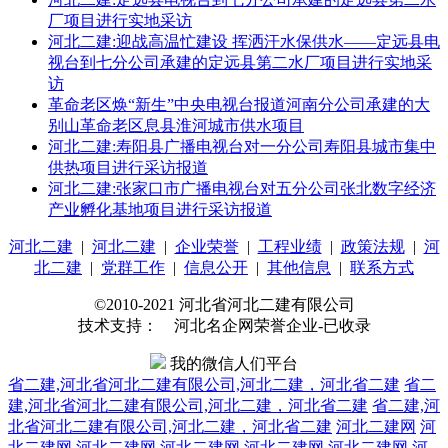
厂项目进行实地采访
河北二建:迎战高温忙建设 挥洒汗水保供水——定远县电
视台到七分公司承建的定远县第二水厂项目进行实地采
访
革命老区焕“新生”中央电视台报道河南分公司承建的大
别山革命老区息县淮河城市供水项目
河北二建:寿阳县广播电视台对一分公司寿阳县城市集中
供热项目进行采访报道
河北二建:张家口市广播电视台对五分公司张北数字经济
产业孵化基地项目进行采访报道
河北二建
|
河北二建
|
企业荣誉
|
工程业绩
|
政策法规
|
河
北二建
|
党群工作
|
信息公开
|
其他信息
|
联系方式
©2010-2021 河北省河北二建有限公司
技术支持： 河北名企网荣誉企业-已收录
我的微信人们平台
省二建,河北省河北二建有限公司,河北二建，河北省二建
省二
建,河北省河北二建有限公司,河北二建，河北省二建
省二建,河
北省河北二建有限公司,河北二建，河北省二建
河北二建网
河
北二建网
河北二建网
河北二建网
河北二建网
河北二建网
河