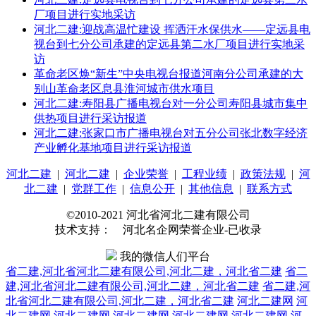
厂项目进行实地采访
河北二建:迎战高温忙建设 挥洒汗水保供水——定远县电
视台到七分公司承建的定远县第二水厂项目进行实地采
访
革命老区焕“新生”中央电视台报道河南分公司承建的大
别山革命老区息县淮河城市供水项目
河北二建:寿阳县广播电视台对一分公司寿阳县城市集中
供热项目进行采访报道
河北二建:张家口市广播电视台对五分公司张北数字经济
产业孵化基地项目进行采访报道
河北二建
|
河北二建
|
企业荣誉
|
工程业绩
|
政策法规
|
河
北二建
|
党群工作
|
信息公开
|
其他信息
|
联系方式
©2010-2021 河北省河北二建有限公司
技术支持： 河北名企网荣誉企业-已收录
我的微信人们平台
省二建,河北省河北二建有限公司,河北二建，河北省二建
省二
建,河北省河北二建有限公司,河北二建，河北省二建
省二建,河
北省河北二建有限公司,河北二建，河北省二建
河北二建网
河
北二建网
河北二建网
河北二建网
河北二建网
河北二建网
河