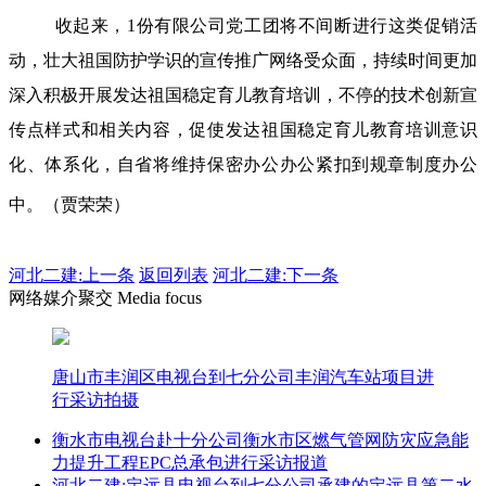
收起来，1份有限公司党工团将不间断进行这类促销活
动，壮大祖国防护学识的宣传推广网络受众面，持续时间更加
深入积极开展发达祖国稳定育儿教育培训，不停的技术创新宣
传点样式和相关内容，促使发达祖国稳定育儿教育培训意识
化、体系化，自省将维持保密办公办公紧扣到规章制度办公
中。（贾荣荣）
河北二建:
上一条
返回列表
河北二建:下一条
网络媒介聚交 Media focus
唐山市丰润区电视台到七分公司丰润汽车站项目进
行采访拍摄
衡水市电视台赴十分公司衡水市区燃气管网防灾应急能
力提升工程EPC总承包进行采访报道
河北二建:定远县电视台到七分公司承建的定远县第二水