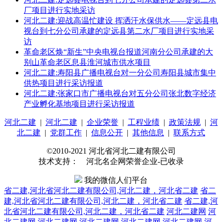
厂项目进行实地采访
河北二建:迎战高温忙建设 挥洒汗水保供水——定远县电
视台到七分公司承建的定远县第二水厂项目进行实地采
访
革命老区焕“新生”中央电视台报道河南分公司承建的大
别山革命老区息县淮河城市供水项目
河北二建:寿阳县广播电视台对一分公司寿阳县城市集中
供热项目进行采访报道
河北二建:张家口市广播电视台对五分公司张北数字经济
产业孵化基地项目进行采访报道
河北二建
|
河北二建
|
企业荣誉
|
工程业绩
|
政策法规
|
河
北二建
|
党群工作
|
信息公开
|
其他信息
|
联系方式
©2010-2021 河北省河北二建有限公司
技术支持： 河北名企网荣誉企业-已收录
我的微信人们平台
省二建,河北省河北二建有限公司,河北二建，河北省二建
省二
建,河北省河北二建有限公司,河北二建，河北省二建
省二建,河
北省河北二建有限公司,河北二建，河北省二建
河北二建网
河
北二建网
河北二建网
河北二建网
河北二建网
河北二建网
河