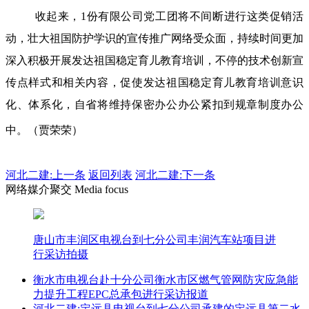
收起来，1份有限公司党工团将不间断进行这类促销活
动，壮大祖国防护学识的宣传推广网络受众面，持续时间更加
深入积极开展发达祖国稳定育儿教育培训，不停的技术创新宣
传点样式和相关内容，促使发达祖国稳定育儿教育培训意识
化、体系化，自省将维持保密办公办公紧扣到规章制度办公
中。（贾荣荣）
河北二建:
上一条
返回列表
河北二建:下一条
网络媒介聚交 Media focus
唐山市丰润区电视台到七分公司丰润汽车站项目进
行采访拍摄
衡水市电视台赴十分公司衡水市区燃气管网防灾应急能
力提升工程EPC总承包进行采访报道
河北二建:定远县电视台到七分公司承建的定远县第二水