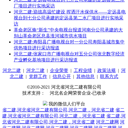
厂项目进行实地采访
河北二建:迎战高温忙建设 挥洒汗水保供水——定远县电
视台到七分公司承建的定远县第二水厂项目进行实地采
访
革命老区焕“新生”中央电视台报道河南分公司承建的大
别山革命老区息县淮河城市供水项目
河北二建:寿阳县广播电视台对一分公司寿阳县城市集中
供热项目进行采访报道
河北二建:张家口市广播电视台对五分公司张北数字经济
产业孵化基地项目进行采访报道
河北二建
|
河北二建
|
企业荣誉
|
工程业绩
|
政策法规
|
河
北二建
|
党群工作
|
信息公开
|
其他信息
|
联系方式
©2010-2021 河北省河北二建有限公司
技术支持： 河北名企网荣誉企业-已收录
我的微信人们平台
省二建,河北省河北二建有限公司,河北二建，河北省二建
省二
建,河北省河北二建有限公司,河北二建，河北省二建
省二建,河
北省河北二建有限公司,河北二建，河北省二建
河北二建网
河
北二建网
河北二建网
河北二建网
河北二建网
河北二建网
河