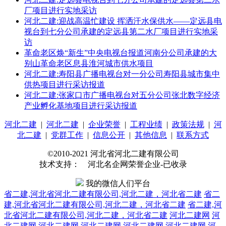
厂项目进行实地采访
河北二建:迎战高温忙建设 挥洒汗水保供水——定远县电
视台到七分公司承建的定远县第二水厂项目进行实地采
访
革命老区焕“新生”中央电视台报道河南分公司承建的大
别山革命老区息县淮河城市供水项目
河北二建:寿阳县广播电视台对一分公司寿阳县城市集中
供热项目进行采访报道
河北二建:张家口市广播电视台对五分公司张北数字经济
产业孵化基地项目进行采访报道
河北二建
|
河北二建
|
企业荣誉
|
工程业绩
|
政策法规
|
河
北二建
|
党群工作
|
信息公开
|
其他信息
|
联系方式
©2010-2021 河北省河北二建有限公司
技术支持： 河北名企网荣誉企业-已收录
我的微信人们平台
省二建,河北省河北二建有限公司,河北二建，河北省二建
省二
建,河北省河北二建有限公司,河北二建，河北省二建
省二建,河
北省河北二建有限公司,河北二建，河北省二建
河北二建网
河
北二建网
河北二建网
河北二建网
河北二建网
河北二建网
河