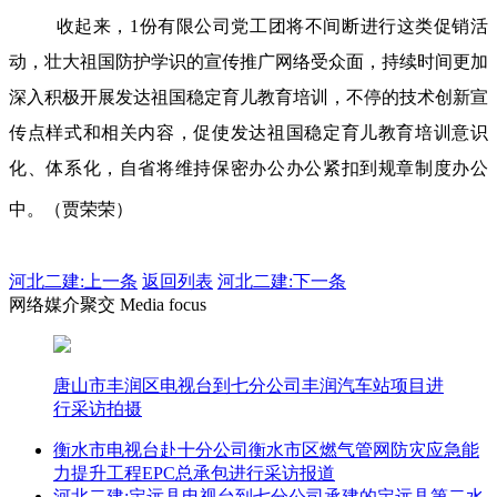
收起来，1份有限公司党工团将不间断进行这类促销活
动，壮大祖国防护学识的宣传推广网络受众面，持续时间更加
深入积极开展发达祖国稳定育儿教育培训，不停的技术创新宣
传点样式和相关内容，促使发达祖国稳定育儿教育培训意识
化、体系化，自省将维持保密办公办公紧扣到规章制度办公
中。（贾荣荣）
河北二建:
上一条
返回列表
河北二建:下一条
网络媒介聚交 Media focus
唐山市丰润区电视台到七分公司丰润汽车站项目进
行采访拍摄
衡水市电视台赴十分公司衡水市区燃气管网防灾应急能
力提升工程EPC总承包进行采访报道
河北二建:定远县电视台到七分公司承建的定远县第二水