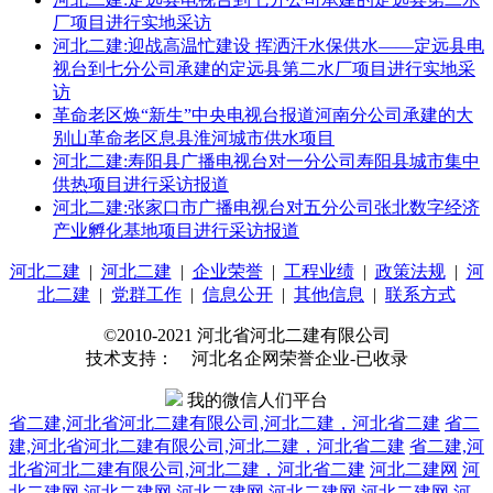
厂项目进行实地采访
河北二建:迎战高温忙建设 挥洒汗水保供水——定远县电
视台到七分公司承建的定远县第二水厂项目进行实地采
访
革命老区焕“新生”中央电视台报道河南分公司承建的大
别山革命老区息县淮河城市供水项目
河北二建:寿阳县广播电视台对一分公司寿阳县城市集中
供热项目进行采访报道
河北二建:张家口市广播电视台对五分公司张北数字经济
产业孵化基地项目进行采访报道
河北二建
|
河北二建
|
企业荣誉
|
工程业绩
|
政策法规
|
河
北二建
|
党群工作
|
信息公开
|
其他信息
|
联系方式
©2010-2021 河北省河北二建有限公司
技术支持： 河北名企网荣誉企业-已收录
我的微信人们平台
省二建,河北省河北二建有限公司,河北二建，河北省二建
省二
建,河北省河北二建有限公司,河北二建，河北省二建
省二建,河
北省河北二建有限公司,河北二建，河北省二建
河北二建网
河
北二建网
河北二建网
河北二建网
河北二建网
河北二建网
河