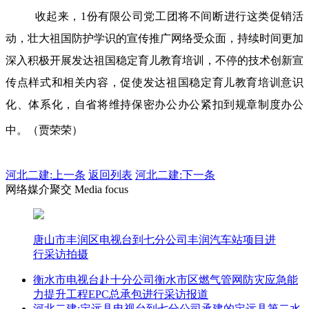
收起来，1份有限公司党工团将不间断进行这类促销活
动，壮大祖国防护学识的宣传推广网络受众面，持续时间更加
深入积极开展发达祖国稳定育儿教育培训，不停的技术创新宣
传点样式和相关内容，促使发达祖国稳定育儿教育培训意识
化、体系化，自省将维持保密办公办公紧扣到规章制度办公
中。（贾荣荣）
河北二建:
上一条
返回列表
河北二建:下一条
网络媒介聚交 Media focus
唐山市丰润区电视台到七分公司丰润汽车站项目进
行采访拍摄
衡水市电视台赴十分公司衡水市区燃气管网防灾应急能
力提升工程EPC总承包进行采访报道
河北二建:定远县电视台到七分公司承建的定远县第二水