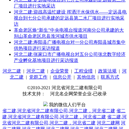
厂项目进行实地采访
河北二建:迎战高温忙建设 挥洒汗水保供水——定远县电
视台到七分公司承建的定远县第二水厂项目进行实地采
访
革命老区焕“新生”中央电视台报道河南分公司承建的大
别山革命老区息县淮河城市供水项目
河北二建:寿阳县广播电视台对一分公司寿阳县城市集中
供热项目进行采访报道
河北二建:张家口市广播电视台对五分公司张北数字经济
产业孵化基地项目进行采访报道
河北二建
|
河北二建
|
企业荣誉
|
工程业绩
|
政策法规
|
河
北二建
|
党群工作
|
信息公开
|
其他信息
|
联系方式
©2010-2021 河北省河北二建有限公司
技术支持： 河北名企网荣誉企业-已收录
我的微信人们平台
省二建,河北省河北二建有限公司,河北二建，河北省二建
省二
建,河北省河北二建有限公司,河北二建，河北省二建
省二建,河
北省河北二建有限公司,河北二建，河北省二建
河北二建网
河
北二建网
河北二建网
河北二建网
河北二建网
河北二建网
河