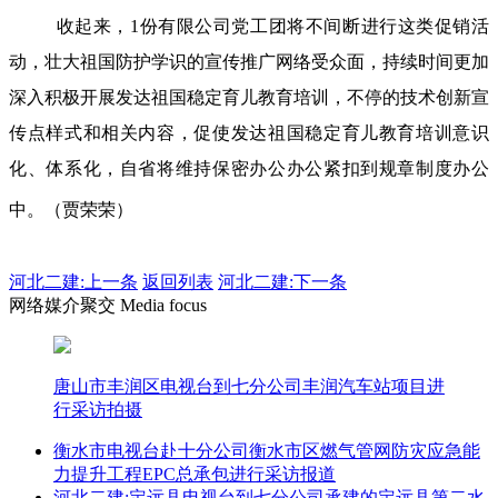
收起来，1份有限公司党工团将不间断进行这类促销活
动，壮大祖国防护学识的宣传推广网络受众面，持续时间更加
深入积极开展发达祖国稳定育儿教育培训，不停的技术创新宣
传点样式和相关内容，促使发达祖国稳定育儿教育培训意识
化、体系化，自省将维持保密办公办公紧扣到规章制度办公
中。（贾荣荣）
河北二建:
上一条
返回列表
河北二建:下一条
网络媒介聚交 Media focus
唐山市丰润区电视台到七分公司丰润汽车站项目进
行采访拍摄
衡水市电视台赴十分公司衡水市区燃气管网防灾应急能
力提升工程EPC总承包进行采访报道
河北二建:定远县电视台到七分公司承建的定远县第二水