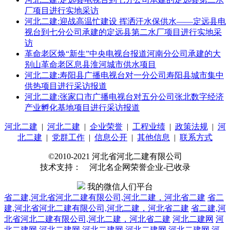
厂项目进行实地采访
河北二建:迎战高温忙建设 挥洒汗水保供水——定远县电
视台到七分公司承建的定远县第二水厂项目进行实地采
访
革命老区焕“新生”中央电视台报道河南分公司承建的大
别山革命老区息县淮河城市供水项目
河北二建:寿阳县广播电视台对一分公司寿阳县城市集中
供热项目进行采访报道
河北二建:张家口市广播电视台对五分公司张北数字经济
产业孵化基地项目进行采访报道
河北二建
|
河北二建
|
企业荣誉
|
工程业绩
|
政策法规
|
河
北二建
|
党群工作
|
信息公开
|
其他信息
|
联系方式
©2010-2021 河北省河北二建有限公司
技术支持： 河北名企网荣誉企业-已收录
我的微信人们平台
省二建,河北省河北二建有限公司,河北二建，河北省二建
省二
建,河北省河北二建有限公司,河北二建，河北省二建
省二建,河
北省河北二建有限公司,河北二建，河北省二建
河北二建网
河
北二建网
河北二建网
河北二建网
河北二建网
河北二建网
河