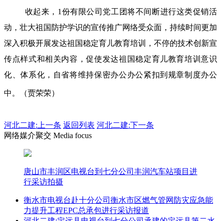
收起来，1份有限公司党工团将不间断进行这类促销活
动，壮大祖国防护学识的宣传推广网络受众面，持续时间更加
深入积极开展发达祖国稳定育儿教育培训，不停的技术创新宣
传点样式和相关内容，促使发达祖国稳定育儿教育培训意识
化、体系化，自省将维持保密办公办公紧扣到规章制度办公
中。（贾荣荣）
河北二建:
上一条
返回列表
河北二建:下一条
网络媒介聚交 Media focus
唐山市丰润区电视台到七分公司丰润汽车站项目进
行采访拍摄
衡水市电视台赴十分公司衡水市区燃气管网防灾应急能
力提升工程EPC总承包进行采访报道
河北二建:定远县电视台到七分公司承建的定远县第二水