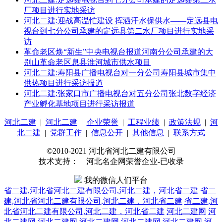
厂项目进行实地采访
河北二建:迎战高温忙建设 挥洒汗水保供水——定远县电
视台到七分公司承建的定远县第二水厂项目进行实地采
访
革命老区焕“新生”中央电视台报道河南分公司承建的大
别山革命老区息县淮河城市供水项目
河北二建:寿阳县广播电视台对一分公司寿阳县城市集中
供热项目进行采访报道
河北二建:张家口市广播电视台对五分公司张北数字经济
产业孵化基地项目进行采访报道
河北二建
|
河北二建
|
企业荣誉
|
工程业绩
|
政策法规
|
河
北二建
|
党群工作
|
信息公开
|
其他信息
|
联系方式
©2010-2021 河北省河北二建有限公司
技术支持： 河北名企网荣誉企业-已收录
我的微信人们平台
省二建,河北省河北二建有限公司,河北二建，河北省二建
省二
建,河北省河北二建有限公司,河北二建，河北省二建
省二建,河
北省河北二建有限公司,河北二建，河北省二建
河北二建网
河
北二建网
河北二建网
河北二建网
河北二建网
河北二建网
河