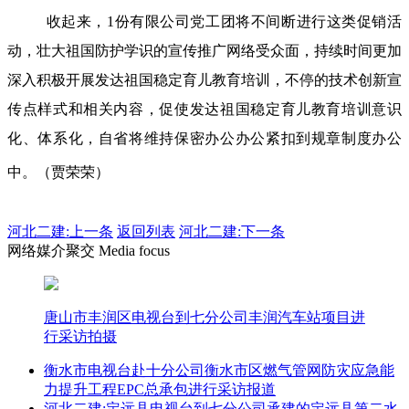
收起来，1份有限公司党工团将不间断进行这类促销活
动，壮大祖国防护学识的宣传推广网络受众面，持续时间更加
深入积极开展发达祖国稳定育儿教育培训，不停的技术创新宣
传点样式和相关内容，促使发达祖国稳定育儿教育培训意识
化、体系化，自省将维持保密办公办公紧扣到规章制度办公
中。（贾荣荣）
河北二建:
上一条
返回列表
河北二建:下一条
网络媒介聚交 Media focus
唐山市丰润区电视台到七分公司丰润汽车站项目进
行采访拍摄
衡水市电视台赴十分公司衡水市区燃气管网防灾应急能
力提升工程EPC总承包进行采访报道
河北二建:定远县电视台到七分公司承建的定远县第二水