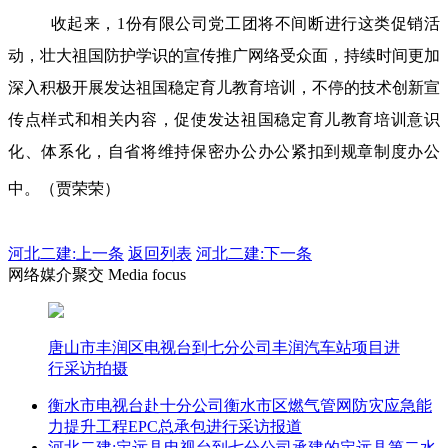
收起来，1份有限公司党工团将不间断进行这类促销活
动，壮大祖国防护学识的宣传推广网络受众面，持续时间更加
深入积极开展发达祖国稳定育儿教育培训，不停的技术创新宣
传点样式和相关内容，促使发达祖国稳定育儿教育培训意识
化、体系化，自省将维持保密办公办公紧扣到规章制度办公
中。（贾荣荣）
河北二建:
上一条
返回列表
河北二建:下一条
网络媒介聚交 Media focus
唐山市丰润区电视台到七分公司丰润汽车站项目进
行采访拍摄
衡水市电视台赴十分公司衡水市区燃气管网防灾应急能
力提升工程EPC总承包进行采访报道
河北二建:定远县电视台到七分公司承建的定远县第二水