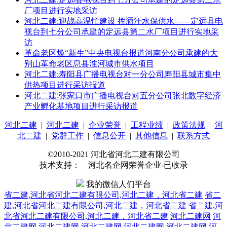
厂项目进行实地采访
河北二建:迎战高温忙建设 挥洒汗水保供水——定远县电
视台到七分公司承建的定远县第二水厂项目进行实地采
访
革命老区焕“新生”中央电视台报道河南分公司承建的大
别山革命老区息县淮河城市供水项目
河北二建:寿阳县广播电视台对一分公司寿阳县城市集中
供热项目进行采访报道
河北二建:张家口市广播电视台对五分公司张北数字经济
产业孵化基地项目进行采访报道
河北二建
|
河北二建
|
企业荣誉
|
工程业绩
|
政策法规
|
河
北二建
|
党群工作
|
信息公开
|
其他信息
|
联系方式
©2010-2021 河北省河北二建有限公司
技术支持： 河北名企网荣誉企业-已收录
我的微信人们平台
省二建,河北省河北二建有限公司,河北二建，河北省二建
省二
建,河北省河北二建有限公司,河北二建，河北省二建
省二建,河
北省河北二建有限公司,河北二建，河北省二建
河北二建网
河
北二建网
河北二建网
河北二建网
河北二建网
河北二建网
河